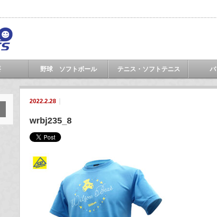
要
野球 ソフトボール
テニス・ソフトテニス
バ
2022.2.28
wrbj235_8