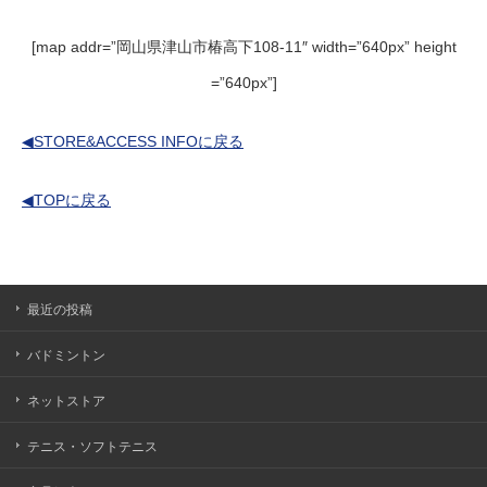
[map addr=”岡山県津山市椿高下108-11″ width=”640px” height
=”640px”]
◀STORE&ACCESS INFOに戻る
◀TOPに戻る
最近の投稿
バドミントン
ネットストア
テニス・ソフトテニス