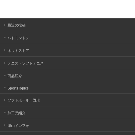
最近の投稿
バドミントン
ネットストア
テニス・ソフトテニス
商品紹介
SportsTopics
ソフトボール・野球
加工品紹介
津山インフォ