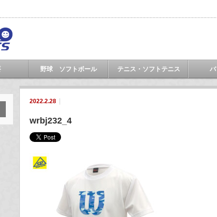
要
野球 ソフトボール
テニス・ソフトテニス
バ
2022.2.28
wrbj232_4