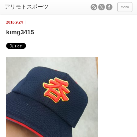
menu
2016.9.24
kimg3415