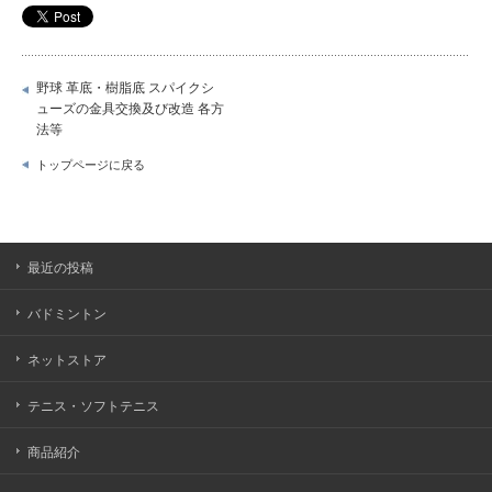
野球 革底・樹脂底 スパイクシ
ューズの金具交換及び改造 各方
法等
トップページに戻る
最近の投稿
バドミントン
ネットストア
テニス・ソフトテニス
商品紹介