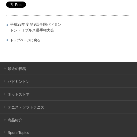
平成28年度 第9回全国バドミン
トントリプルス選手権大会
トップページに戻る
最近の投稿
バドミントン
ネットストア
テニス・ソフトテニス
商品紹介
SportsTopics