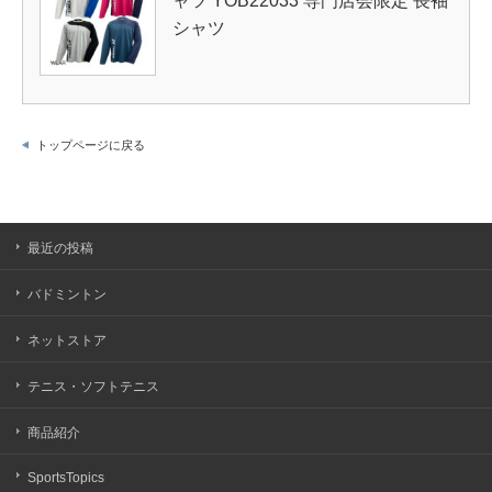
ャツ YOB22033 専門店会限定 長袖
シャツ
トップページに戻る
最近の投稿
バドミントン
ネットストア
テニス・ソフトテニス
商品紹介
SportsTopics