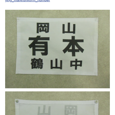
ying_mark/uniform_number