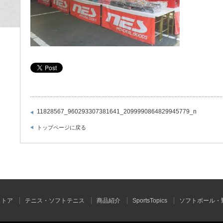
11828567_960293307381641_2099990864829945779_n
トップページに戻る
ストア
テニス・ソフトテニス
商品紹介
SportsTopics
ソフトボール・