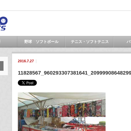
要
野球 ソフトボール
テニス・ソフトテニス
バ
2016.7.27
11828567_960293307381641_2099990864829