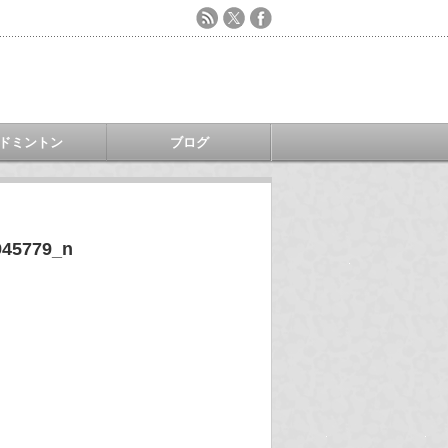
ドミントン
ブログ
945779_n