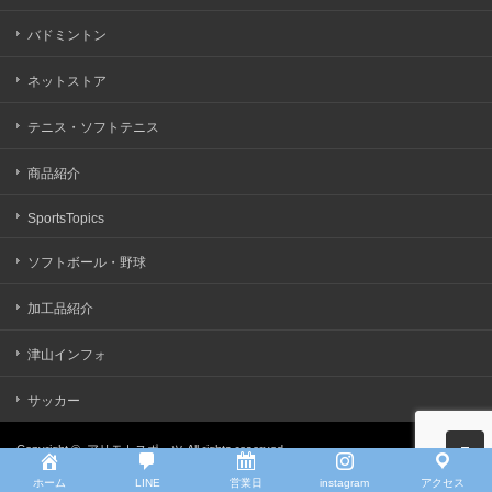
バドミントン
ネットストア
テニス・ソフトテニス
商品紹介
SportsTopics
ソフトボール・野球
加工品紹介
津山インフォ
サッカー
Copyright ©
アリモトスポーツ
All rights reserved.
ホーム
LINE
営業日
instagram
アクセス