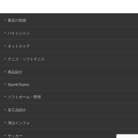
最近の投稿
バドミントン
ネットストア
テニス・ソフトテニス
商品紹介
SportsTopics
ソフトボール・野球
加工品紹介
津山インフォ
サッカー