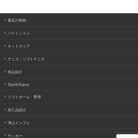
最近の投稿
バドミントン
ネットストア
テニス・ソフトテニス
商品紹介
SportsTopics
ソフトボール・野球
加工品紹介
津山インフォ
サッカー