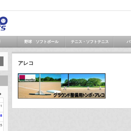
要
野球 ソフトボール
テニス・ソフトテニス
バ
アレコ
1
8
15