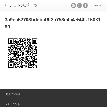
menu
3a9ec52703bdebcf9f3c753e4c4e5f4f-150×1
50
最近の投稿
バドミントン