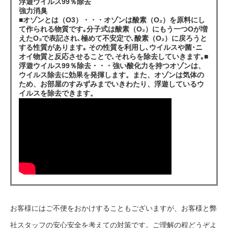
浮遊ウイルス99％除去
強力消臭
■オゾンとは（O3）・・・オゾンは酸素（O₂）を原料にし
て作られる物質です｡分子式は酸素（O₂）にもう一つOが増
えたO₃で表記され､極めて不安定で､酸素（O₂）に戻ろうと
する性質があります｡ その性質を利用し､ウイルスや菌･ニ
オイ物質と反応させることで､それらを除去していきます｡■
浮遊ウイルス99％除去・・・強い酸化力を持つオゾンは、
ウイルス除去に効果を発揮します。また、オゾンは気体の
ため、お部屋のすみずみまでいきわたり、浮遊しているウ
イルスを除去できます。
お客様にはご不便をおかけすることもございますが、お客様と弊
社スタッフの安心安全を考えての対策です。ご理解の程どうぞよ