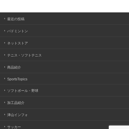
最近の投稿
バドミントン
ネットストア
テニス・ソフトテニス
商品紹介
SportsTopics
ソフトボール・野球
加工品紹介
津山インフォ
サッカー