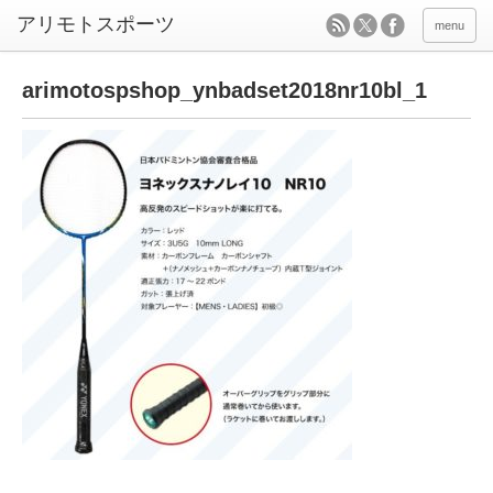
menu
arimotospshop_ynbadset2018nr10bl_1