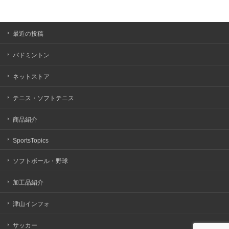
最近の投稿
バドミントン
ネットストア
テニス・ソフトテニス
商品紹介
SportsTopics
ソフトボール・野球
加工品紹介
津山インフォ
サッカー