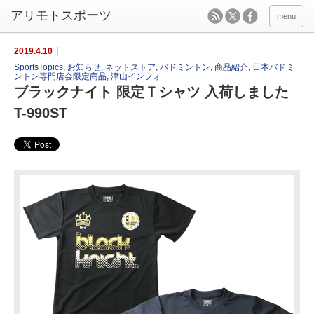
menu
2019.4.10
SportsTopics
,
お知らせ
,
ネットストア
,
バドミントン
,
商品紹介
,
日本バドミ
ントン専門店会限定商品
,
津山インフォ
ブラックナイト 限定Ｔシャツ 入荷しました
T-990ST