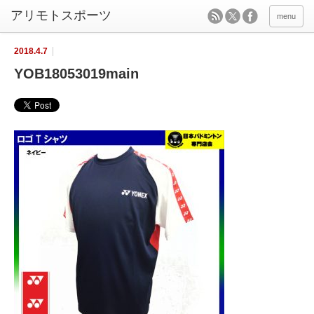
menu
2018.4.7
YOB18053019main