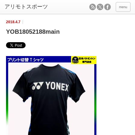
menu
2018.4.7
YOB18052188main