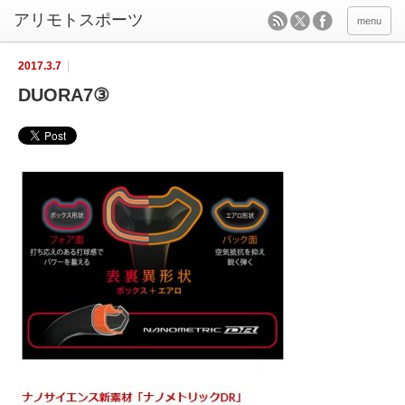
menu
2017.3.7
DUORA7③