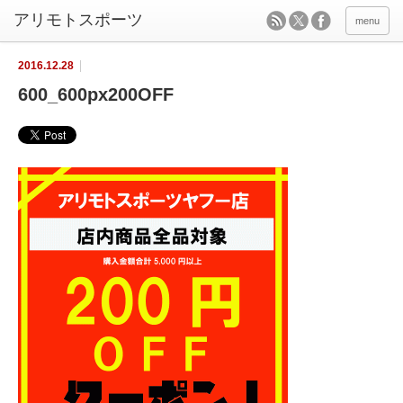
menu
2016.12.28
600_600px200OFF