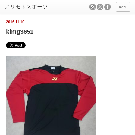
menu
2016.11.10
kimg3651