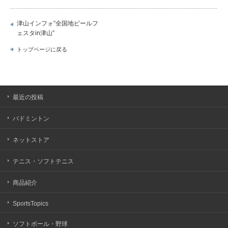
津山インフォ”全国地ビールフ
ェスタin津山”
トップページに戻る
最近の投稿
バドミントン
ネットストア
テニス・ソフトテニス
商品紹介
SportsTopics
ソフトボール・野球