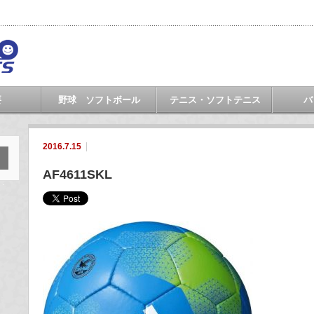
要
野球 ソフトボール
テニス・ソフトテニス
バ
2016.7.15
AF4611SKL