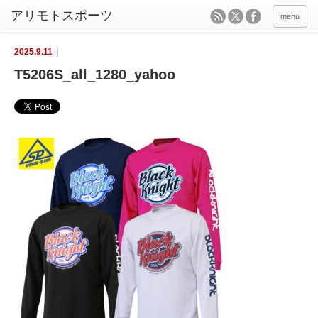
menu
2025.9.11
T5206S_all_1280_yahoo