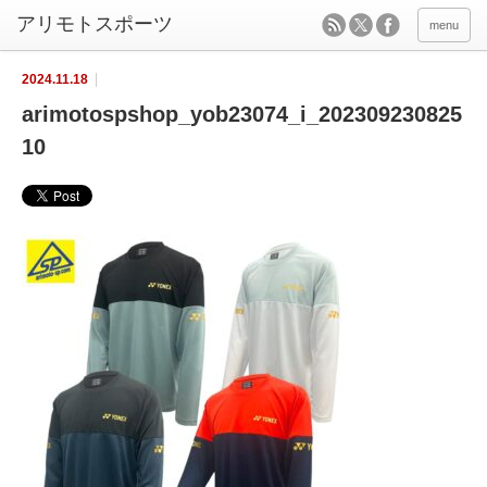
menu
2024.11.18
arimotospshop_yob23074_i_202309230825
10