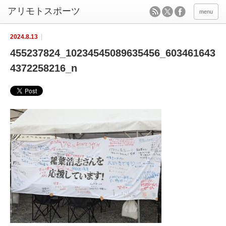
menu
2024.8.13
455237824_10234545089635456_603461643
4372258216_n