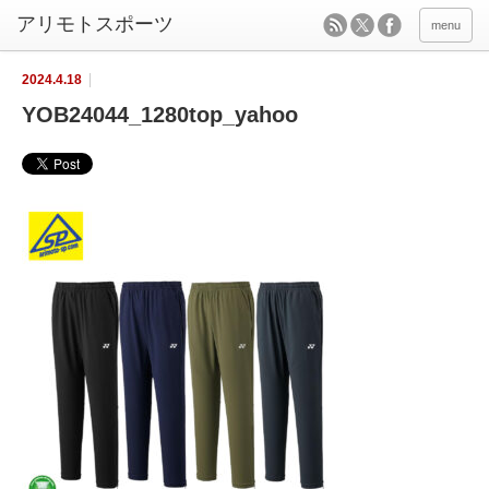
menu
2024.4.18
YOB24044_1280top_yahoo