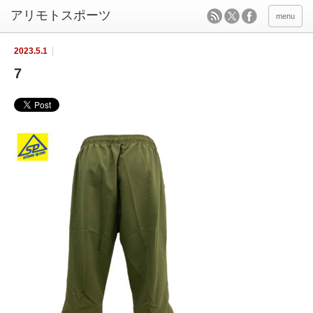
menu
2023.5.1
7