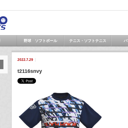
要
野球 ソフトボール
テニス・ソフトテニス
バ
2022.7.29
t2116snvy