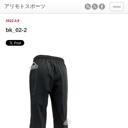
menu
2022.4.9
bk_02-2