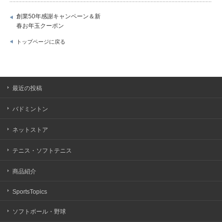
創業50年感謝キャンペーン＆新
春お年玉クーポン
トップページに戻る
最近の投稿
バドミントン
ネットストア
テニス・ソフトテニス
商品紹介
SportsTopics
ソフトボール・野球