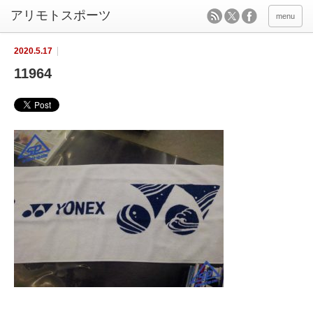
menu
2020.5.17
11964