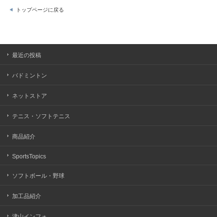
トップページに戻る
最近の投稿
バドミントン
ネットストア
テニス・ソフトテニス
商品紹介
SportsTopics
ソフトボール・野球
加工品紹介
津山インフォ