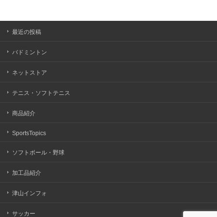
最近の投稿
バドミントン
ネットストア
テニス・ソフトテニス
商品紹介
SportsTopics
ソフトボール・野球
加工品紹介
津山インフォ
サッカー