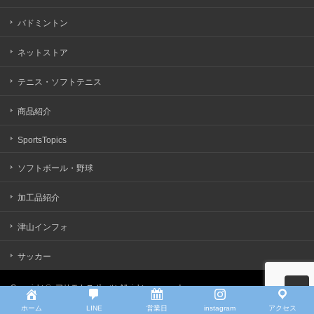
バドミントン
ネットストア
テニス・ソフトテニス
商品紹介
SportsTopics
ソフトボール・野球
加工品紹介
津山インフォ
サッカー
Copyright ©
アリモトスポーツ
All rights reserved.
ホーム
LINE
営業日
instagram
アクセス