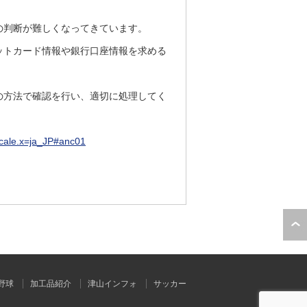
の判断が難しくなってきています。
ットカード情報や銀行口座情報を求める
の方法で確認を行い、適切に処理してく
ocale.x=ja_JP#anc01
野球
加工品紹介
津山インフォ
サッカー