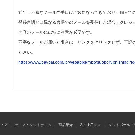
近年、不審なメールの手口は巧妙になってきており、個人で
登録言語とは異なる言語でのメールを受信した場合、クレジ
内容のメールには特に注意が必要です。
不審なメールが届いた場合は、リンクをクリックせず、下記
ださい。
https://www.paypal.com/jp/webapps/mpp/support/phishing?l
ストア
テニス・ソフトテニス
商品紹介
SportsTopics
ソフトボール・