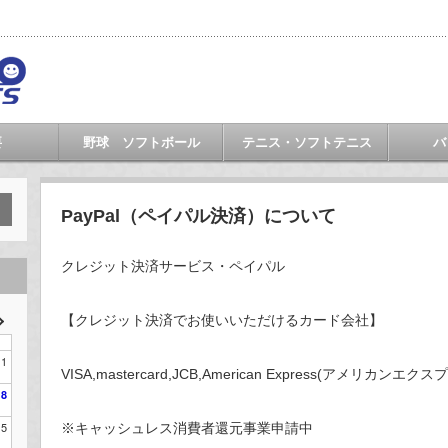
要
野球 ソフトボール
テニス・ソフトテニス
バ
PayPal（ペイパル決済）について
クレジット決済サービス・ペイパル
【クレジット決済でお使いいただけるカード会社】
1
VISA,mastercard,JCB,American Express(アメリカンエク
8
15
※キャッシュレス消費者還元事業申請中