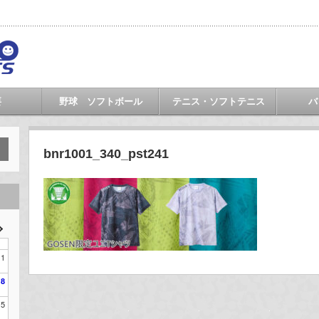
要
野球 ソフトボール
テニス・ソフトテニス
バ
bnr1001_340_pst241
1
8
15