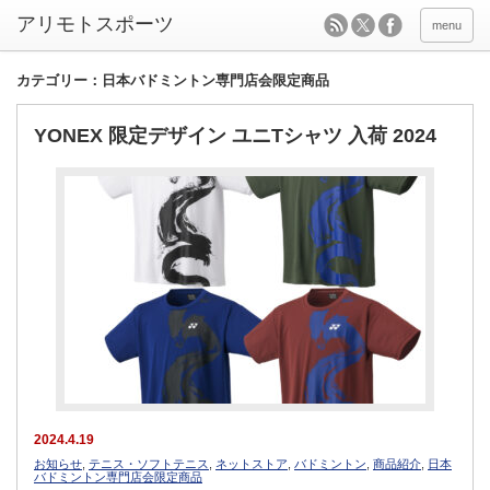
menu
カテゴリー：日本バドミントン専門店会限定商品
YONEX 限定デザイン ユニTシャツ 入荷 2024
2024.4.19
お知らせ
,
テニス・ソフトテニス
,
ネットストア
,
バドミントン
,
商品紹介
,
日本
バドミントン専門店会限定商品