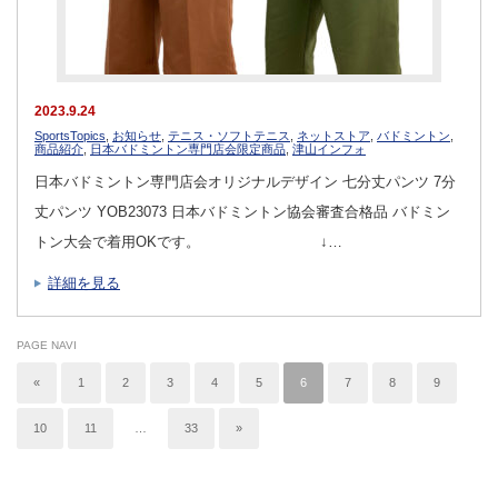
2023.9.24
SportsTopics
,
お知らせ
,
テニス・ソフトテニス
,
ネットストア
,
バドミントン
,
商品紹介
,
日本バドミントン専門店会限定商品
,
津山インフォ
日本バドミントン専門店会オリジナルデザイン 七分丈パンツ 7分
丈パンツ YOB23073 日本バドミントン協会審査合格品 バドミン
トン大会で着用OKです。 ↓…
詳細を見る
PAGE NAVI
«
1
2
3
4
5
6
7
8
9
10
11
…
33
»