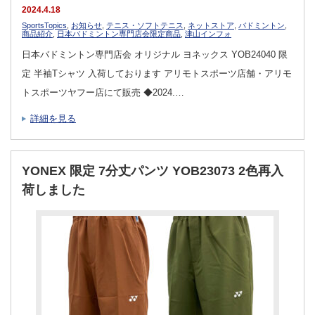
2024.4.18
SportsTopics
,
お知らせ
,
テニス・ソフトテニス
,
ネットストア
,
バドミントン
,
商品紹介
,
日本バドミントン専門店会限定商品
,
津山インフォ
日本バドミントン専門店会 オリジナル ヨネックス YOB24040 限
定 半袖Tシャツ 入荷しております アリモトスポーツ店舗・アリモ
トスポーツヤフー店にて販売 ◆2024.…
詳細を見る
YONEX 限定 7分丈パンツ YOB23073 2色再入
荷しました