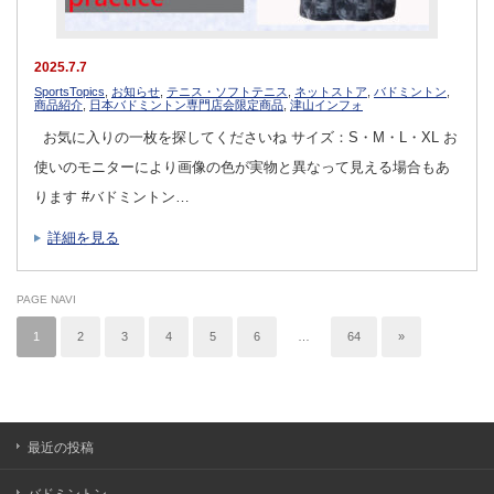
2025.7.7
SportsTopics
,
お知らせ
,
テニス・ソフトテニス
,
ネットストア
,
バドミントン
,
商品紹介
,
日本バドミントン専門店会限定商品
,
津山インフォ
お気に入りの一枚を探してくださいね サイズ：S・M・L・XL お
使いのモニターにより画像の色が実物と異なって見える場合もあ
ります #バドミントン…
詳細を見る
PAGE NAVI
1
2
3
4
5
6
…
64
»
最近の投稿