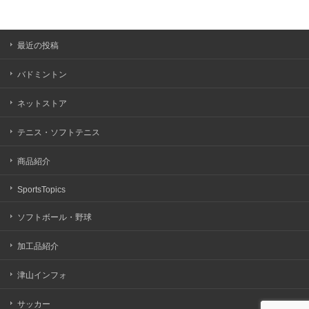
最近の投稿
バドミントン
ネットストア
テニス・ソフトテニス
商品紹介
SportsTopics
ソフトボール・野球
加工品紹介
津山インフォ
サッカー