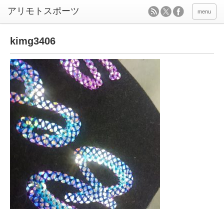
menu
kimg3406