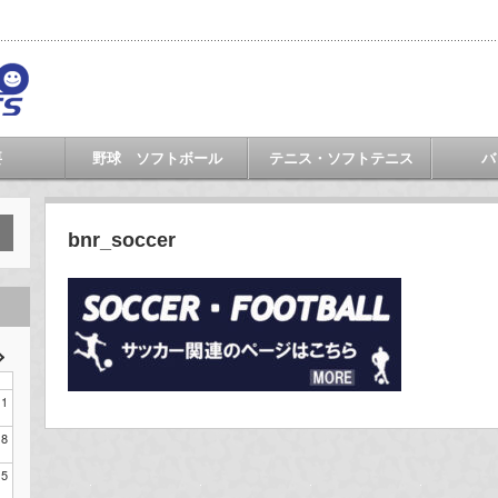
要
野球 ソフトボール
テニス・ソフトテニス
バ
bnr_soccer
1
8
15