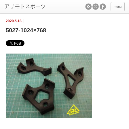
menu
2020.5.18
5027-1024×768