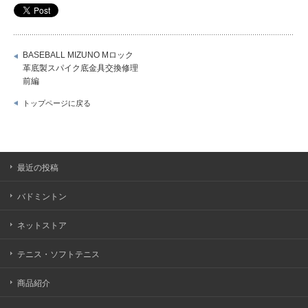
BASEBALL MIZUNO Mロック
革底製スパイク底金具交換修理
前編
トップページに戻る
最近の投稿
バドミントン
ネットストア
テニス・ソフトテニス
商品紹介