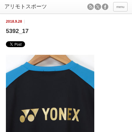
menu
2018.9.28
5392_17