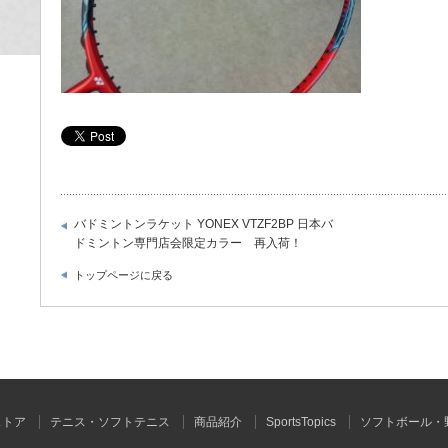
バドミントンラケット YONEX VTZF2BP 日本バ
ドミントン専門店会限定カラー 再入荷！
トップページに戻る
ストア
テニス・ソフトテニス
商品紹介
SportsTopics
ソフトボール・