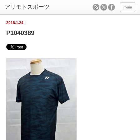
menu
2018.1.24
P1040389