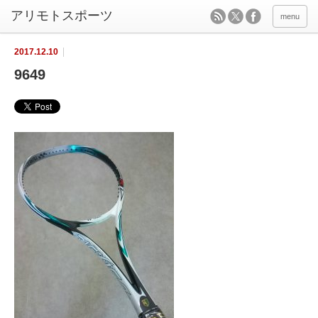
menu
2017.12.10
9649