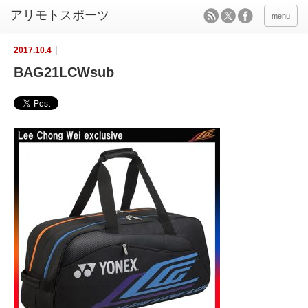
menu
2017.10.4
BAG21LCWsub