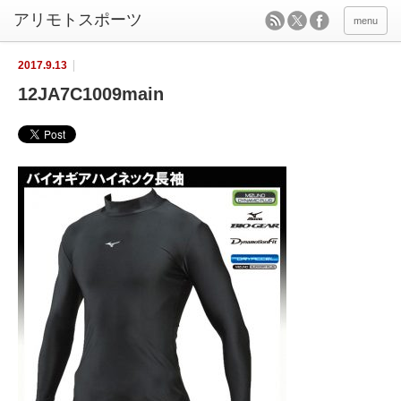
menu
2017.9.13
12JA7C1009main